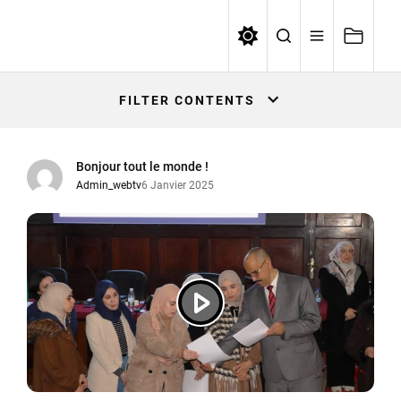
Skip
to
WEBTV UNIVERSITE ALGER1
the
content
FILTER CONTENTS
Bonjour tout le monde !
Admin_webtv
6 Janvier 2025