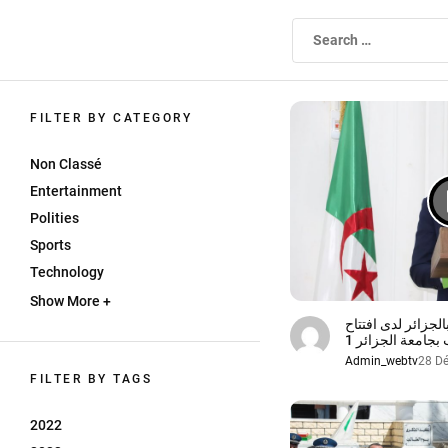
Skip
to
WEBTV UNIVERSITE ALGER1
the
content
FILTER BY CATEGORY
Non Classé
Entertainment
Polities
Sports
Technology
Show More +
جزائر لدى افتتاح
بجامعة الجزائر 1
Admin_webtv
28 D
FILTER BY TAGS
2022