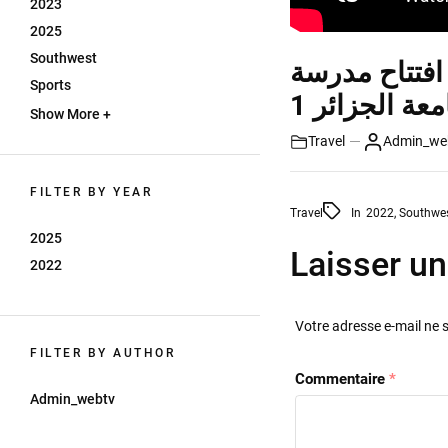
2023
2025
Southwest
افتتاح مدرسة
Sports
عة الجزائر 1
Show More +
Travel
Admin_we
FILTER BY YEAR
Travel
In
2022
,
Southwe
2025
Laisser u
2022
Votre adresse e-mail ne 
FILTER BY AUTHOR
Commentaire
*
Admin_webtv