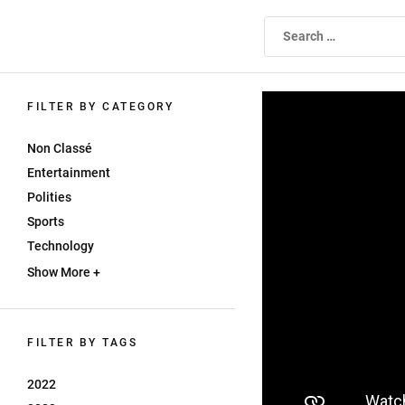
Skip
to
WEBTV UNIVERSITE ALGER1
the
content
FILTER BY CATEGORY
Non Classé
Entertainment
Polities
Sports
Technology
Show More +
FILTER BY TAGS
2022